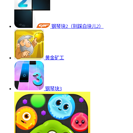
钢琴块2（别踩白块儿2）
黄金矿工
钢琴块3