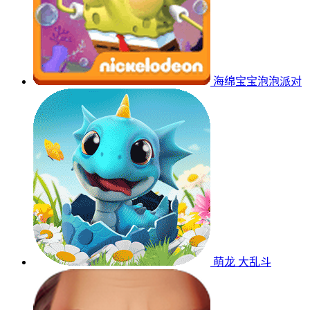
海绵宝宝泡泡派对
萌龙 大乱斗