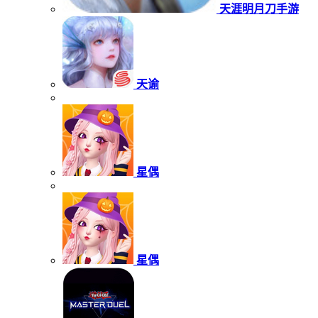
天涯明月刀手游
天谕
星偶
星偶