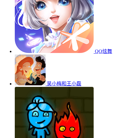
QQ炫舞
吴小梅和王小磊