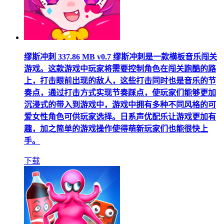
缪斯冲刺
337.86 MB
v0.7
缪斯冲刺是一款横板音乐闯关
游戏。这款游戏中玩家将需要控制角色在闯关跑酷的路
上，打击眼前出现的敌人，这些打击同时也是音乐的节
奏点，通过打击方式实现节奏踩点，使玩家们能够更加
沉浸式的带入到游戏中，游戏中拥有多种不同风格的可
爱女性角色可供玩家选择。日系声优配乐让游戏更加有
趣，加之简单的游戏操作使得萌新玩家们也能很快上
手。
下载