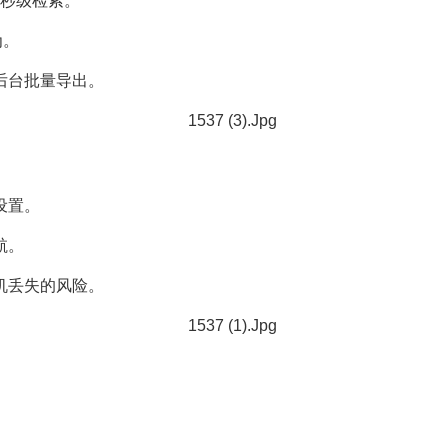
词秒级检索。
为。
后台批量导出。
设置。
航。
机丢失的风险。