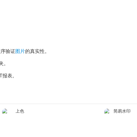
程序验证
图片
的真实性。
夹。
T报表。