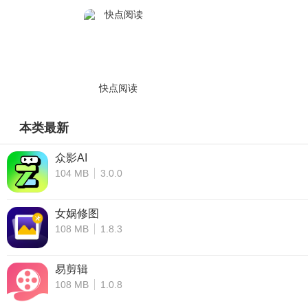
快点阅读
本类最新
众影AI
104 MB
3.0.0
女娲修图
108 MB
1.8.3
易剪辑
108 MB
1.0.8