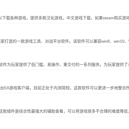
以下载各种游戏，提供多款汉化游戏，中文游戏下载，如果steam购买游
家打造的一款游戏工具、对战平台软件。该软件可以兼容win8、win10、
作弊系统，可以帮助游戏玩家们净化游戏环境，获得良好的游戏体验。
件为玩家提供了低门槛、易操作、重交付的一系列服务。为玩家提供了全1
延迟卡顿，获得最优质的游戏体验。游戏爱好者必备软件。
整合全平台EA游戏客户端，目前正处于内测简短，这款软件可以更进一步地整合
好地享受EA游戏带来的快乐。EADesktop(EA桌面客户端)是重新
这款插件是综合性最强大的辅助查看，可以将游戏很多不合理的难度降低
且还内置了浏览器，可以一键式边玩游戏变搜索攻略，不用苦苦探索，还