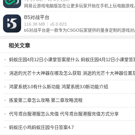
网易云游戏电脑版旨在让更多玩家开始在手机上玩电脑游戏
接畅玩各种3A大作，包括原神冲击、明日方舟、香肠派对
B5对战平台
116.38 MB
v5.0.823
b5对战平台是一款专为CSGO玩家提供的量身定制的游戏
对战，而且是因为国服代理的客户端，所以B5有更好的网速
相关文章
蚂蚁庄园4月12日小课堂答案是什么 蚂蚁庄园4月12日小课堂答
消逝的光芒十大神器在哪及怎么获取 消逝的光芒十大神器位置
鸿蒙系统3.0有什么新功能 鸿蒙系统3.0新功能介绍
拣爱第二章怎么攻略 第二章攻略流程
代号鸢台服港服怎么充值 代号鸢台服港服充值方式分享
蚂蚁庄小鸡蚂蚁庄园今日答案4.7