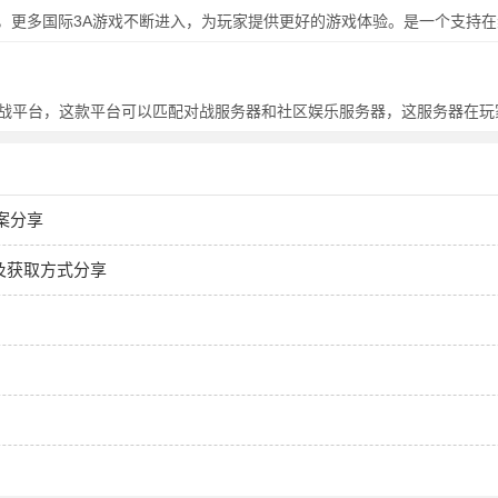
，更多国际3A游戏不断进入，为玩家提供更好的游戏体验。是一个支持
、植物大战僵尸、地铁跑酷等，无论是网易游戏、其他网游，还是单机游
对战平台，这款平台可以匹配对战服务器和社区娱乐服务器，这服务器在玩
和服务器和防作弊系统等，玩家可以免费建房间对战，无需开通VIP，有
案分享
及获取方式分享