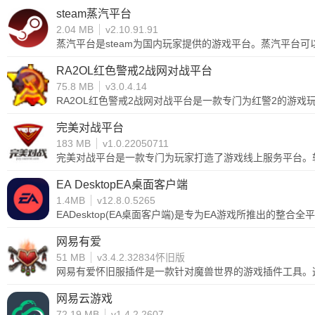
steam蒸汽平台
2.04 MB
v2.10.91.91
蒸汽平台是steam为国内玩家提供的游戏平台。蒸汽平台可
RA2OL红色警戒2战网对战平台
75.8 MB
v3.0.4.14
RA2OL红色警戒2战网对战平台是一款专门为红警2的游戏玩
色警戒2战网对战平台内还为用户精心打造了非常实用的反
完美对战平台
183 MB
v1.0.22050711
完美对战平台是一款专门为玩家打造了游戏线上服务平台。软
屏一键分享等一系列超级实用的功能。可以办这个用户告别
EA DesktopEA桌面客户端
1.4MB
v12.8.0.5265
EADesktop(EA桌面客户端)是专为EA游戏所推出的
好友、游戏存档等，后续还会更新更多的软件功能，帮助用户更
下载试试吧。
网易有爱
51 MB
v3.4.2.32834怀旧版
网易有爱怀旧服插件是一款针对魔兽世界的游戏插件工具。
情包和收藏表情包，在游戏中聊天都可以发送表情包了，而
网易云游戏
72.19 MB
v1.4.2.2607