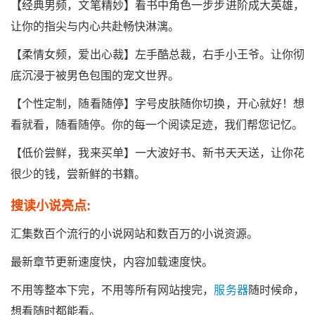
【经典男频，文笔精妙】看书中角色一步步进阶成大英雄，
让你的指尖与内心共赴畅快淋漓。
【柔情女频，爱出心裁】左手酷总裁，右手小王爷。让你彻
底沉浸于被男色包围的宠文世界。
【个性定制，随看随停】字号皮肤随你切换，开心就好！想
看就看，随看随停。你的每一个阅读足迹，我们帮您记忆。
【低价尝鲜，我来买单】一大波好书、新书天天送，让你花
很少的钱，尝新鲜的书籍。
搜读小说亮点:
汇集数百个流行的小说网站和数百万的小说资源。
最新章节更新速度快，内容加载速度快。
不用等整本下完，不用等所有网站搜完，
服务器
随时候命，
想看随时都能看。