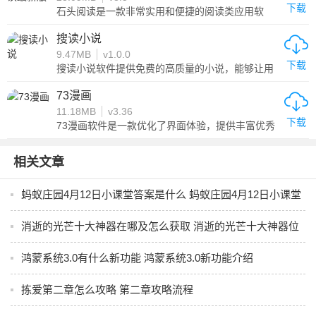
下载
石头阅读是一款非常实用和便捷的阅读类应用软
件，为用户提供了丰富的阅读内容和个性化的推荐
服务，让用户更加轻松地享受阅读的乐趣，主要提
搜读小说
供电子书、漫画、有声书等多种类型的阅读内容。
9.47MB
v1.0.0
下载
搜读小说软件提供免费的高质量的小说，能够让用
户在不花钱的情况下便捷的阅读精品小说，且其特
色是支持多款类型的小说，包括玄幻小说、灵异神
73漫画
怪小说、的都市言情小说等，能够满足每个用户的
11.18MB
v3.36
不同品味，并在不同的平台上运行，如安卓、IOS等
下载
智能手机。
73漫画软件是一款优化了界面体验，提供丰富优秀
漫画及资源的应用程序。它拥有简洁明了的设计，
方便漫画迷们在其中浏览漫画，具有良好的交互式
体验。此外，还可以根据标签搜索、分享漫画、创
相关文章
建收藏夹等功能，让你更好地构建自己的漫画收藏
体验。
蚂蚁庄园4月12日小课堂答案是什么 蚂蚁庄园4月12日小课堂
答案分享
消逝的光芒十大神器在哪及怎么获取 消逝的光芒十大神器位
置及获取方式分享
鸿蒙系统3.0有什么新功能 鸿蒙系统3.0新功能介绍
拣爱第二章怎么攻略 第二章攻略流程