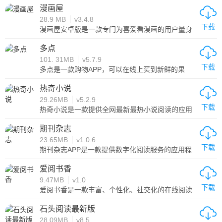
漫画屋
28.9 MB
v3.4.8
下载
漫画屋安卓版是一款专门为喜爱看漫画的用户量身
打造漫画阅读平台，该平台上面拥有海量的漫画资
源，并且所涵盖的种类特别丰富，用户还可以自由
多点
筛选定位，轻松找到自己想要看的漫画，一键点击
101. 31MB
v5.7.9
开启阅读，并且该平台上的漫画都是免费提供，没
下载
有广告与付费，并且实时同步更新，更有许多实用
多点是一款购物APP，可以在线上买到新鲜的果
的功能给你带来极致的阅读体验，是你看漫画不二
蔬、零食和日用百货。商品种类齐全，每天供应充
之选！
足，品质有保障。购物无需排队，支付方式多样
热奇小说
化。此外，多点还提供看点频道和多点直播，让用
29.26MB
v5.2.9
户在购物的同时也能发现新奇有趣的事物。目前，
下载
多点已与数十个商家合作，服务于多个城市。未
热奇小说是一款提供全网最新最热小说阅读的应用
来，多点将继续拓展市场，提供更好的服务。
程序，用户可以在该应用程序中浏览、搜索、收藏
和阅读各种类型的小说，包括言情、玄幻、军事、
期刊杂志
历史、科幻等多个领域，可以为用户带来便捷、优
23.65MB
v1.0.6
质的小说阅读体验。
下载
期刊杂志APP是一款提供数字化阅读服务的应用程
序，具有多种期刊杂志、数字化阅读、离线阅读、
个性化推荐、优质内容等功能，可以让用户随时随
爱阅书香
地获取自己感兴趣的内容，享受更加便捷、高品质
9.47MB
v1.0
的阅读体验。
下载
爱阅书香是一款丰富、个性化、社交化的在线阅读
应用程序，可以为用户提供更好的阅读体验和更多
的阅读选择。同时也支持离线阅读，让用户在没有
石头阅读最新版
网络的情况下也能够继续阅读。
28.09MB
v8.5