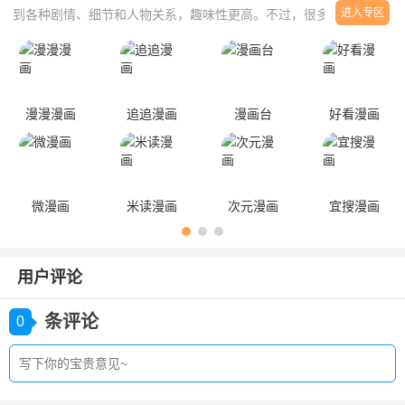
进入专区
到各种剧情、细节和人物关系，趣味性更高。不过，很多漫画平台推
出的是删减版，或者按章节收费，让很多用户望而却步了，所以小编
整理了一些看漫画免费的app，有需要的小伙伴欢迎到本站下载。
漫漫漫画
追追漫画
漫画台
好看漫画
微漫画
米读漫画
次元漫画
宜搜漫画
用户评论
条评论
0