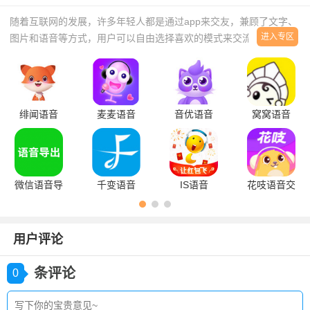
随着互联网的发展，许多年轻人都是通过app来交友，兼顾了文字、
进入专区
图片和语音等方式，用户可以自由选择喜欢的模式来交流，轻松结识
兴趣相投的用户，亦或者能寻找到喜欢的用户，并且开展深度交流。
当然，很多用户会因为声音结交，所以小编整理了一些语音社交
app，感兴趣的小伙伴欢迎到本站下载。
绯闻语音
麦麦语音
音优语音
窝窝语音
微信语音导
千变语音
IS语音
花吱语音交
出(Voice
友
Exporter
for
用户评论
WeChat)
条评论
0