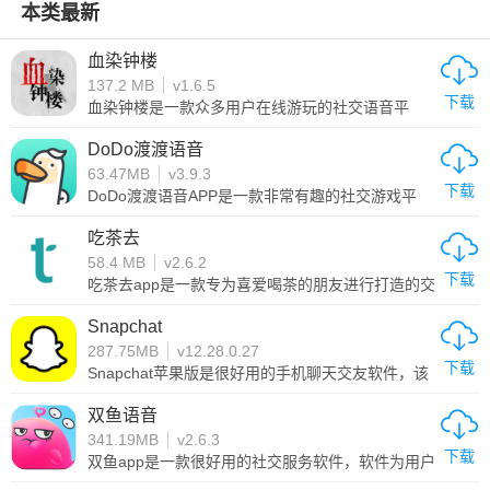
本类最新
血染钟楼
137.2 MB
v1.6.5
下载
血染钟楼是一款众多用户在线游玩的社交语音平
台，里面有类似狼人杀的手游以和各种休闲手游，
玩家可以选择不同的伙伴一起在线组局，畅聊一起
DoDo渡渡语音
玩，新人的图文教程也非常清新，完成任务就可以
63.47MB
v3.9.3
领取金币。自带好用的说书人工具，让你快速主
下载
持。超多的桌游爱好者在线和你聊天，实时匹配，
DoDo渡渡语音APP是一款非常有趣的社交游戏平
一起玩起来吧。
台，在这里可以玩到在各种各样的游戏，丰富的游
戏图鉴以及最新的更新数据、信息数据等都可以在
吃茶去
这里获取，还有多种游戏攻略可以随时了解。如果
58.4 MB
v2.6.2
是动森玩家，还可以在这里与全球40万动森玩家一
下载
起聊天开黑，讨论在游戏中发现的各种有趣的小细
吃茶去app是一款专为喜爱喝茶的朋友进行打造的交
节。同时还有群聊、论坛、超级群等多种玩法，感
流社区，这里汇聚了超多喜爱喝茶的用户，可以在
兴趣的用户就下载试试吧。
这里自由参与各种话题进行讨论交流，结交更多的
Snapchat
朋友。除此之外，还有着很多的茶百科知识可以自
287.75MB
v12.28.0.27
由查看，从中学习到更多的茶知识，感兴趣的朋友
下载
可以来下载吃茶去app使用。
Snapchat苹果版是很好用的手机聊天交友软件，该
应用设计的潮流风格聊天功能深受当下年轻人喜
爱，是在苹果手机上很受欢迎的交友应用，提供有
双鱼语音
核心的即时通讯服务，可以添加现实好友或者匹配
341.19MB
v2.6.3
遭遇其他网友来聊天，支持文本、语音、视频等不
下载
同形式的沟通方式，而且内置有超多趣味贴纸、表
双鱼app是一款很好用的社交服务软件，软件为用户
情包内容，可以在聊天时使用来增添趣味性，
带来了一个方便好用的线上语音聊天平台，软件活