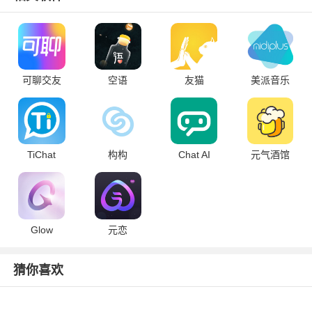
可聊交友
空语
友猫
美派音乐
TiChat
构构
Chat AI
元气酒馆
Glow
元恋
猜你喜欢