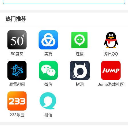
热门推荐
50度灰
美篇
连信
腾讯QQ
暴雪战网
微信
树洞
Jump游戏社区
233乐园
易信