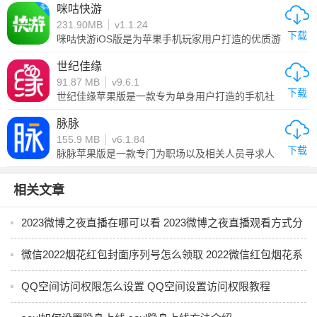
Snapchat最新版软件还支持用户分享各种生活乐
跃着来自各地的网友用户，通过使用软件可以帮助
咪咕快游
趣，内置专业的特效相机服务，可以随手制作短视
用户结识更多有趣的朋友，可以在软件直接添加好
231.90MB
v1.1.24
频分享到平台上，非常好玩。
友进行语音聊天，还能够在软件上体验唱歌、游戏
下载
语音开黑等有趣内容，感兴趣的朋友可以下载双鱼
咪咕快游iOS版是为苹果手机玩家用户打造的优质游
app使用看看。
戏社区，玩家用户可以在这里找到各种热门手机游
戏专区，能在对应专区下面畅快发帖发言聊天，社
世纪佳缘
区这里活跃有很多玩家网友，使用软件能结识到更
91.87 MB
v9.6.1
多有趣朋友，轻松找到同好组织来加入聊天，甚至
下载
是邀请来一起开黑玩游戏，咪咕快游最新版软件提
世纪佳缘苹果版是一款专为单身用户打造的手机社
供的服务很丰富，不仅可以帮助用户拓展朋友圈，
交软件，专业的红娘为你牵桥搭线，根据你的要求
里面还有各种游戏的更新情报、活动资讯内容，下
筛选出匹配度高的对象，总会找到你喜欢的类型，
脉脉
载安装软件就能第一时间获取到信息，可以更好地
发现那个心仪的对象。一键查看对方的个人信息，
155.9 MB
v6.1.84
安排游戏游玩计划，而且软件平台有很多玩家用户
深入了解日常生活，不容错过有趣的动态。多种聊
下载
贡献游戏攻略，图文攻略、视频攻略类型的都有，
天方式自由选择，满足了你的需求，海量话题实时
脉脉苹果版是一款专门为职场以及相关人员寻求人
查看这些内容可以解决很多难题并且让游戏体验变
更新，保证让你聊不停。成为会员还能大大提高相
脉关系的社交平台，在职场上人脉关系非常的重
得更好，如果有遇到游戏难题的就可以软件这里查
亲成功率，告别枯燥的单身生活，找到那个专属的
要，因此脉脉APP绝对是你的得力助手，平台上拥
找看看吧，也可以发布求助帖子，会有很多人活跃
另一半，欢迎有需要的朋友下载世纪佳缘最新版。
有来自各大企业的高层用户注册入驻，超多的行业
相关文章
帮忙的。
圈子、话题参与，不仅能够加入其中学习更多的知
识，也能够在这里精准找到自己的客户，一起合
作，同时在这里也能够迅速掌握行业的实时动态，
2023微博之夜直播在哪可以看 2023微博之夜直播观看方式分
更好的进行分析，欢迎下载使用。
享
微信2022烟花红包封面序列号怎么领取 2022微信红包烟花系
列封面领取教程
QQ空间访问权限怎么设置 QQ空间设置访问权限教程